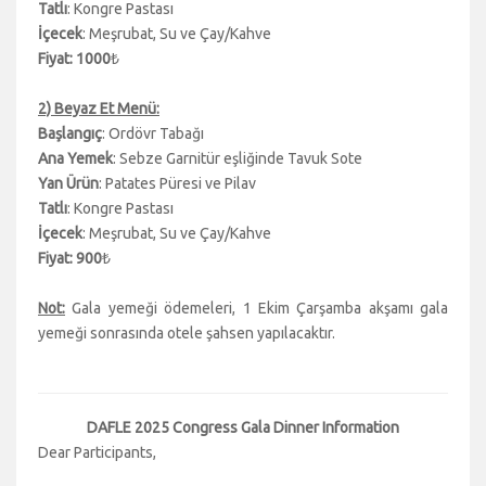
Tatlı
: Kongre Pastası
İçecek
: Meşrubat, Su ve Çay/Kahve
Fiyat: 1000
₺
2) Beyaz Et Menü:
Başlangıç
: Ordövr Tabağı
Ana Yemek
: Sebze Garnitür eşliğinde Tavuk Sote
Yan Ürün
: Patates Püresi ve Pilav
Tatlı
: Kongre Pastası
İçecek
: Meşrubat, Su ve Çay/Kahve
Fiyat: 900
₺
Not:
Gala yemeği ödemeleri, 1 Ekim Çarşamba akşamı gala
yemeği sonrasında otele şahsen yapılacaktır.
DAFLE 2025 Congress Gala Dinner Information
Dear Participants,