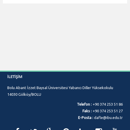
İLETIŞIM
Bolu Abant İzzet Baysal Üniversitesi Yabancı Diller Yüksekokulu
14030 Gölköy/BOLU
Telefon :
+90 374 253 51 86
Faks :
+90 374 253 51 27
E-Posta :
dafle@ibu.edu.tr