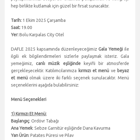
hep birlikte kutlamak için güzel bir fırsat sunacaktır.
Tarih:
1 Ekim 2025 Çarşamba
Saat:
19.00
Yer:
Bolu Karpalas City Otel
DAFLE 2025 kapsamında düzenleyeceğimiz
Gala Yemeği
ile
ilgili ek bilgilendirmeleri sizlerle paylaşmak isteriz. Gala
yemeğimiz,
canlı müzik eşliğinde
keyifli bir atmosferde
gerçekleşecektir. Katılımcılarımıza
kırmızı
et menü
ve
beyaz
et menü
olmak üzere iki farklı seçenek sunulacaktır. Menü
seçeneklerini aşağıda bulabilirsiniz:
Menü Seçenekleri
1) Kırmızı Et Menü:
Başlangıç
: Ordövr Tabağı
Ana Yemek
: Sebze Garnitür eşliğinde Dana Kavurma
Yan Ürün
: Patates Püresi ve Pilav